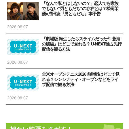
「なんで私とはしないの？」恋人でも家族
でもない“男ともだち”の存在とは？松岡茉
優×成田凌『男ともだち』本予告
2026.08.07
『劇場版 転生したらスライムだった件 蒼海
の涙編』はどこで見れる？ U-NEXT独占先行
配信を観る方法
2026.08.07
全米オープンテニス2026 前哨戦はどこで見
れる？シンシナティ・オープンなどをライ
ブ配信で観る方法
2026.08.07