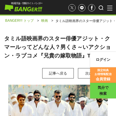
映画評論・情報サイト バンガー
BANGER!!! トップ
>
映画
>
タミル語映画界のスター俳優アジット・
タミル語映画界のスター俳優アジット・ク
マールってどんな人？男くさ～いアクショ
ン・ラブコメ『兄貴の嫁取物語』TV初放送
ログイン
映画記事
限定特典
記事へ戻る
次の写真 >
お得情報配信
映画評価
会員登録
気分で
検索