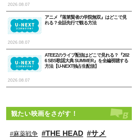
2026.08.07
アニメ『落第賢者の学院無双』はどこで見
れる？全話先行で観る方法
2026.08.07
ATEEZのライブ配信はどこで見れる？『202
6 SBS歌謡大典 SUMMER』を全編視聴する
方法【U-NEXT独占生配信】
2026.08.07
観たい映画をさがす！
#THE HEAD
#サメ
#麻薬戦争