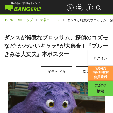
映画評論・情報サイト バンガー
BANGER!!! トップ
>
新着ニュース
>
ダンスが得意なブロッサム、探
ダンスが得意なブロッサム、探偵のコズモ
など“かわいいキャラ”が大集合！『ブルー
きみは大丈夫』本ポスター
ログイン
映画記事
限定特典
記事へ戻る
次の写真 >
お得情報配信
映画評価
会員登録
気分で
検索