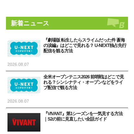
新着ニュース
『劇場版 転生したらスライムだった件 蒼海
の涙編』はどこで見れる？ U-NEXT独占先行
配信を観る方法
2026.08.07
全米オープンテニス2026 前哨戦はどこで見
れる？シンシナティ・オープンなどをライ
ブ配信で観る方法
2026.08.07
『VIVANT』第1シーズンを一気見する方法
｜S2の前に見直したい全話ガイド