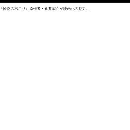
【10月7日はミステリー記念日】サイコパスな亀梨和也が最狂！「このミス」大賞受賞の『怪物の木こり』原作者・倉井眉介が映画化の魅力を語る