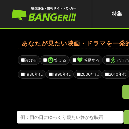
映画評論・情報サイト バンガー
特集
あなたが見たい映画・ドラマを一発
泣ける
笑える
感動する
ハラハ
1980年代
1990年代
2000年代
2010年代