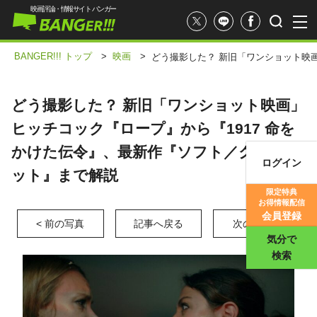
映画評論・情報サイト バンガー
BANGER!!! トップ
>
映画
>
どう撮影した？ 新旧「ワンショット映
どう撮影した？ 新旧「ワンショット映画」
ヒッチコック『ロープ』から『1917 命を
かけた伝令』、最新作『ソフト／クワイエ
ログイン
ット』まで解説
映画記事
限定特典
お得情報配信
映画評価
会員登録
< 前の写真
記事へ戻る
次の写真 >
気分で
検索