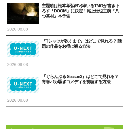
主題歌は松本孝弘(B’z)率いるTMGが書き下
ろす「DOOM」に決定！尾上松也主演『八
つ墓村』本予告
2026.08.08
『Tシャツが乾くまで』はどこで見れる？ 話
題の作品をお得に観る方法
2026.08.08
『ぐらんぶる Season3』はどこで見れる？
青春バカ騒ぎコメディを視聴する方法
2026.08.08