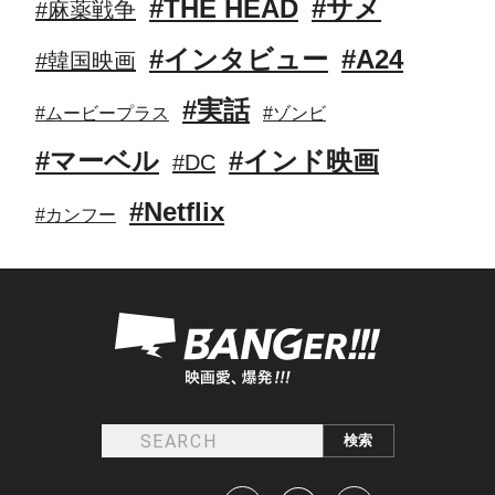
#THE HEAD
#サメ
#麻薬戦争
#インタビュー
#A24
#韓国映画
#実話
#ムービープラス
#ゾンビ
#マーベル
#インド映画
#DC
#Netflix
#カンフー