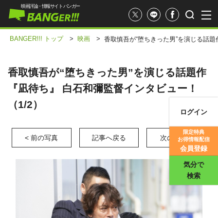
映画評論・情報サイト バンガー
BANGER!!! トップ
>
映画
>
香取慎吾が“堕ちきった男”を演じる話題
香取慎吾が“堕ちきった男”を演じる話題作
『凪待ち』 白石和彌監督インタビュー！
（1/2）
ログイン
映画記事
限定特典
< 前の写真
記事へ戻る
次の写真 >
お得情報配信
映画評価
会員登録
気分で
検索