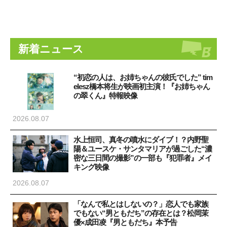
新着ニュース
“初恋の人は、お姉ちゃんの彼氏でした” tim
elesz橋本将生が映画初主演！『お姉ちゃん
の翠くん』特報映像
2026.08.07
水上恒司、真冬の噴水にダイブ！？内野聖
陽＆ユースケ・サンタマリアが過ごした“濃
密な三日間の撮影”の一部も『犯罪者』メイ
キング映像
2026.08.07
「なんで私とはしないの？」恋人でも家族
でもない“男ともだち”の存在とは？松岡茉
優×成田凌『男ともだち』本予告