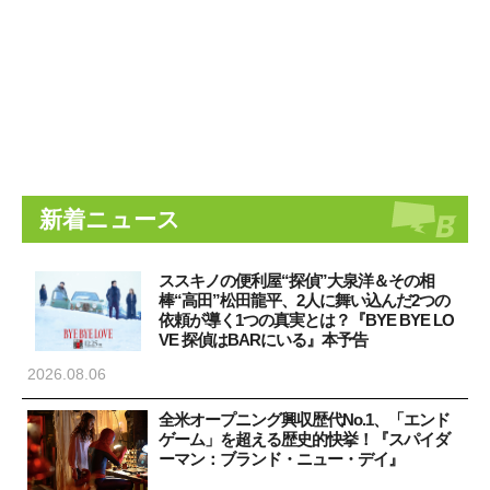
新着ニュース
ススキノの便利屋“探偵”大泉洋＆その相
棒“高田”松田龍平、2人に舞い込んだ2つの
依頼が導く1つの真実とは？『BYE BYE LO
VE 探偵はBARにいる』本予告
2026.08.06
全米オープニング興収歴代No.1、「エンド
ゲーム」を超える歴史的快挙！『スパイダ
ーマン：ブランド・ニュー・デイ』