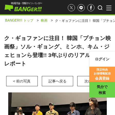
映画評論・情報サイト バンガー
BANGER!!! トップ
>
映画
>
ク・ギョファンに注目！ 韓国「プチョ
ク・ギョファンに注目！ 韓国「プチョン映
画祭」ソル・ギョング、ミンホ、キム・ジ
ェヒョンら登壇!! 3年ぶりのリアル開催を
ログイン
レポート
映画記事
限定特典
お得情報配信
映画評価
会員登録
< 前の写真
記事へ戻る
次の写真 >
気分で
検索