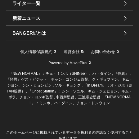
ライター一覧
新着ニュース
BANGER
!!!
とは
個人情報保護規約
運営会社
お問い合わせ
Powered by MoviePlus
『NEW NORMAL』：チェ・ミンホ（SHINee）、ハ・ダイン , 『怪異』 ,
『怪異』ゲストビジット：チャン・ゴンジェ監督、ク・ギョファン、キム・
ジヨン、シン・ヒョンビン , ソル・ギョング , 『In Dream』：オ・ジホ（BI
FAN提供） , 『Ghost Station』：シン・ソユル、キム・ジェヒョン、キム・
ボラ、チョン・ヨンギ監督 , 中西舞監督、三池崇史監督 , 『NEW NORMA
L』：ミンホ、ハ・ダイン、チョン・ドンウォン
このホームページに掲載されているデータを権利者の許諾なく使用すること
を禁じます。