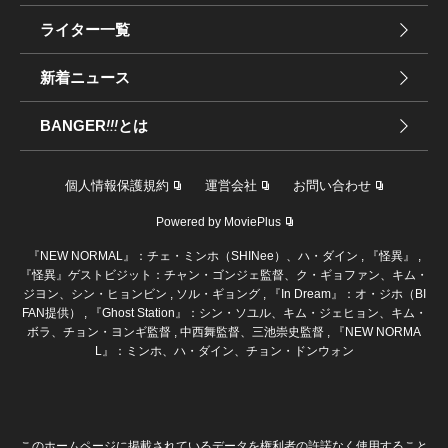
ライター一覧
新着ニュース
BANGER
!!!
とは
個人情報保護規約
運営会社
お問い合わせ
Powered by MoviePlus
『NEW NORMAL』：チェ・ミンホ（SHINee）、ハ・ダイン , 『怪異』 ,
『怪異』ゲストビジット：チャン・ゴンジェ監督、ク・ギョファン、キム・
ジヨン、シン・ヒョンビン , ソル・ギョング , 『In Dream』：オ・ジホ（BI
FAN提供） , 『Ghost Station』：シン・ソユル、キム・ジェヒョン、キム・
ボラ、チョン・ヨンギ監督 , 中西舞監督、三池崇史監督 , 『NEW NORMA
L』：ミンホ、ハ・ダイン、チョン・ドンウォン
このホームページに掲載されているデータを権利者の許諾なく使用すること