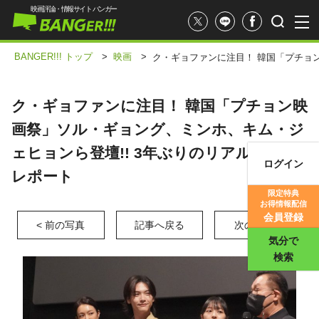
映画評論・情報サイト バンガー
BANGER!!! トップ
>
映画
>
ク・ギョファンに注目！ 韓国「プチョ
ク・ギョファンに注目！ 韓国「プチョン映
画祭」ソル・ギョング、ミンホ、キム・ジ
ェヒョンら登壇!! 3年ぶりのリアル開催を
ログイン
レポート
映画記事
限定特典
お得情報配信
映画評価
会員登録
< 前の写真
記事へ戻る
次の写真 >
気分で
検索