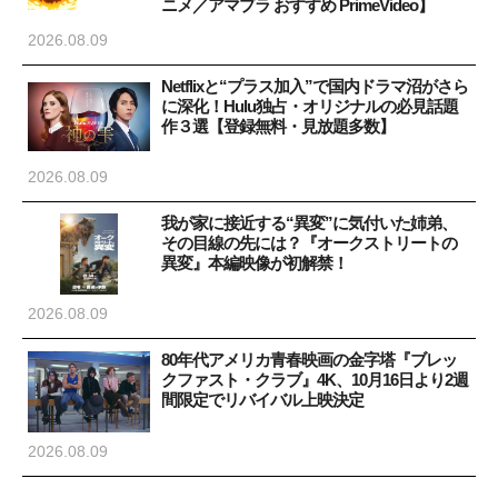
ニメ／アマプラ おすすめ PrimeVideo】
2026.08.09
Netflixと“プラス加入”で国内ドラマ沼がさら
に深化！Hulu独占・オリジナルの必見話題
作３選【登録無料・見放題多数】
2026.08.09
我が家に接近する“異変”に気付いた姉弟、
その目線の先には？『オークストリートの
異変』本編映像が初解禁！
2026.08.09
80年代アメリカ青春映画の金字塔『ブレッ
クファスト・クラブ』4K、10月16日より2週
間限定でリバイバル上映決定
2026.08.09