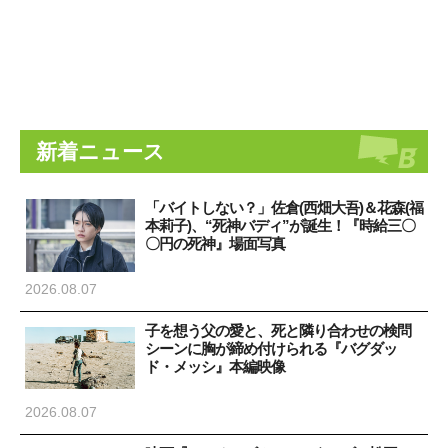
新着ニュース
「バイトしない？」佐倉(西畑大吾)＆花森(福
本莉子)、“死神バディ”が誕生！『時給三〇
〇円の死神』場面写真
2026.08.07
子を想う父の愛と、死と隣り合わせの検問
シーンに胸が締め付けられる『バグダッ
ド・メッシ』本編映像
2026.08.07