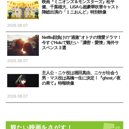
映画『ミニオンズ＆モンスターズ』松平
健、千葉雄大、LiSAら超豪華吹替キャスト
陣総出演の「ミニおんど」特別映像
2026.08.07
Netflix顔負けの“過激”オトナの情愛ドラマ！
今すぐHuluで観たい「濃密・愛憎」海外サ
スペンス３選
2026.08.07
主人公・ニケ役は堀田真由、ニケが出会う
男・マス役は高橋一生に決定！『ghost／夜
の果て』特報映像
2026.08.07
観たい映画をさがす！