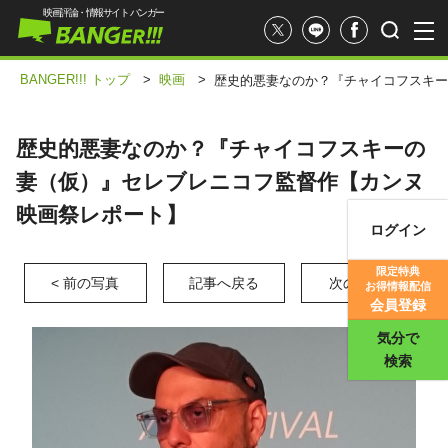
映画評論・情報サイト バンガー
BANGER!!! トップ
>
映画
>
歴史的悪妻なのか？『チャイコフスキー
歴史的悪妻なのか？『チャイコフスキーの
妻（仮）』セレブレニコフ監督作【カンヌ
映画祭レポート】
ログイン
映画記事
限定特典
< 前の写真
記事へ戻る
次の写真 >
お得情報配信
映画評価
会員登録
気分で
検索