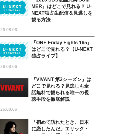
MER』はどこで見れる？ U-
NEXT独占生配信＆見逃しを
観る方法
26.08.06
『ONE Friday Fights 165』
はどこで見れる？【U-NEXT
独占ライブ】
26.08.06
『VIVANT 第2シーズン』は
どこで見れる？見逃しも全
話無料で観られる唯一の視
聴手段を徹底解説
26.08.06
「初めて訪れたとき、日本
に恋したんだ」エリック・