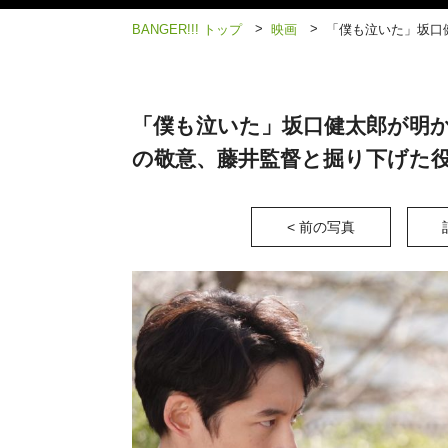
>
>
BANGER!!! トップ
映画
「僕も泣いた」坂口
「僕も泣いた」坂口健太郎が明か
の敬意、藤井監督と掘り下げた
< 前の写真