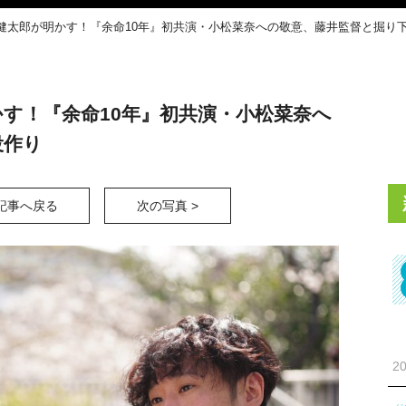
健太郎が明かす！『余命10年』初共演・小松菜奈への敬意、藤井監督と掘り
す！『余命10年』初共演・小松菜奈へ
役作り
記事へ戻る
次の写真 >
20