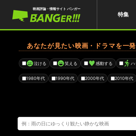
映画評論・情報サイト バンガー
特集
あなたが見たい映画・ドラマを一発
泣ける
笑える
感動する
ハ
1980年代
1990年代
2000年代
2010年代