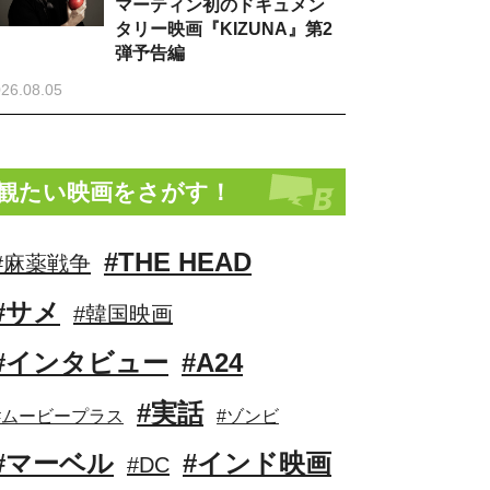
マーティン初のドキュメン
タリー映画『KIZUNA』第2
弾予告編
26.08.05
観たい映画をさがす！
#THE HEAD
#麻薬戦争
#サメ
#韓国映画
#インタビュー
#A24
#実話
#ムービープラス
#ゾンビ
#マーベル
#インド映画
#DC