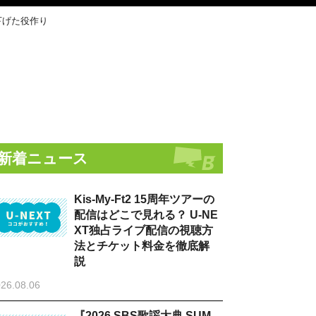
下げた役作り
新着ニュース
Kis-My-Ft2 15周年ツアーの
配信はどこで見れる？ U-NE
XT独占ライブ配信の視聴方
法とチケット料金を徹底解
説
26.08.06
『2026 SBS歌謡大典 SUM