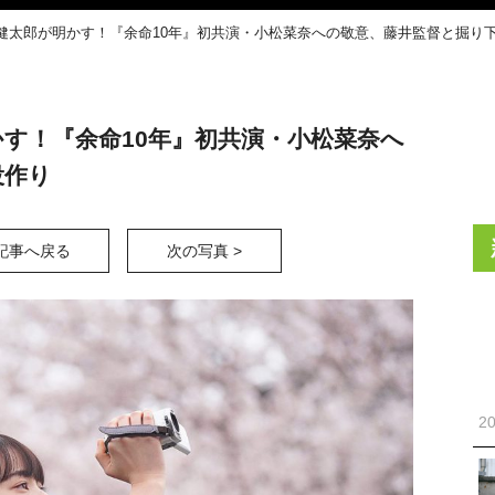
健太郎が明かす！『余命10年』初共演・小松菜奈への敬意、藤井監督と掘り
す！『余命10年』初共演・小松菜奈へ
役作り
記事へ戻る
次の写真 >
20