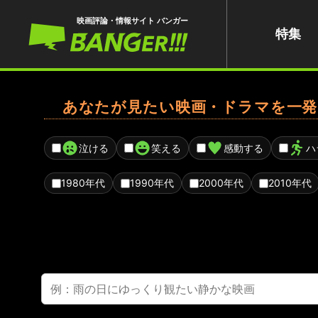
映画評論・情報サイト バンガー
特集
あなたが見たい映画・ドラマを一発
泣ける
笑える
感動する
ハ
1980年代
1990年代
2000年代
2010年代