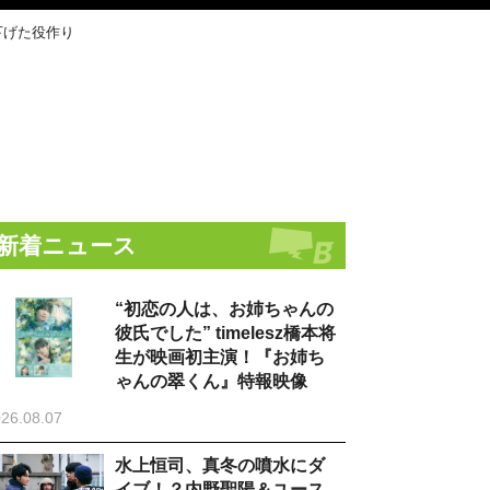
下げた役作り
新着ニュース
“初恋の人は、お姉ちゃんの
彼氏でした” timelesz橋本将
生が映画初主演！『お姉ち
ゃんの翠くん』特報映像
26.08.07
水上恒司、真冬の噴水にダ
イブ！？内野聖陽＆ユース