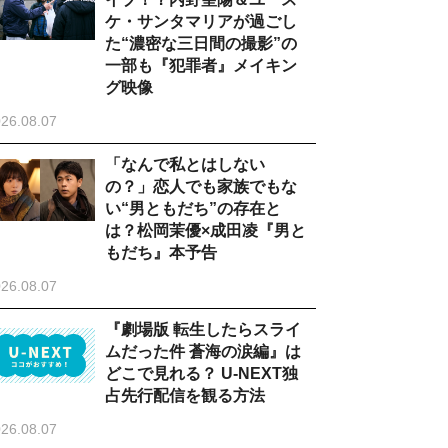
ケ・サンタマリアが過ごし
た“濃密な三日間の撮影”の
一部も『犯罪者』メイキン
グ映像
26.08.07
「なんで私とはしない
の？」恋人でも家族でもな
い“男ともだち”の存在と
は？松岡茉優×成田凌『男と
もだち』本予告
26.08.07
『劇場版 転生したらスライ
ムだった件 蒼海の涙編』は
どこで見れる？ U-NEXT独
占先行配信を観る方法
26.08.07