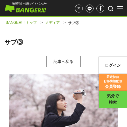
映画評論・情報サイト バンガー
BANGER!!! トップ
>
メディア
>
サブ③
サブ③
記事へ戻る
ログイン
映画記事
限定特典
お得情報配信
映画評価
会員登録
気分で
検索