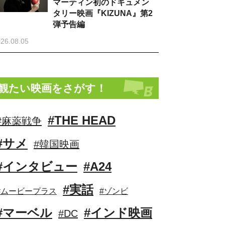
マーティン初のドキュメン
タリー映画『KIZUNA』第2
弾予告編
26.08.05
観たい映画をさがす！
#THE HEAD
#麻薬戦争
#サメ
#韓国映画
#インタビュー
#A24
#実話
#ムービープラス
#ゾンビ
#マーベル
#インド映画
#DC