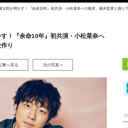
健太郎が明かす！『余命10年』初共演・小松菜奈への敬意、藤井監督と掘り
す！『余命10年』初共演・小松菜奈へ
役作り
記事へ戻る
次の写真 >
20