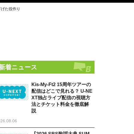
下げた役作り
新着ニュース
Kis-My-Ft2 15周年ツアーの
配信はどこで見れる？ U-NE
XT独占ライブ配信の視聴方
法とチケット料金を徹底解
説
26.08.06
『2026 SBS歌謡大典 SUM