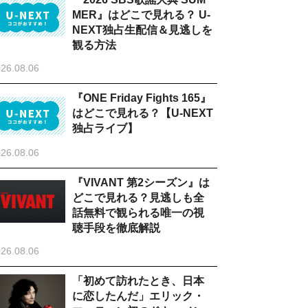
MER』はどこで見れる？ U-
NEXT独占生配信＆見逃しを
観る方法
26.08.06
『ONE Friday Fights 165』
はどこで見れる？【U-NEXT
独占ライブ】
26.08.06
『VIVANT 第2シーズン』は
どこで見れる？見逃しも全
話無料で観られる唯一の視
聴手段を徹底解説
26.08.06
「初めて訪れたとき、日本
に恋したんだ」エリック・