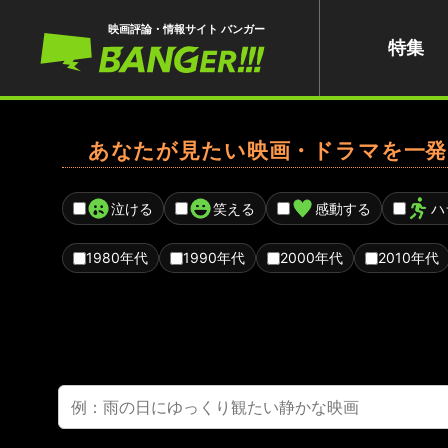
映画評論・情報サイト バンガー
特集
あなたが見たい映画・ドラマを一発
泣ける
笑える
感動する
ハ
1980年代
1990年代
2000年代
2010年代