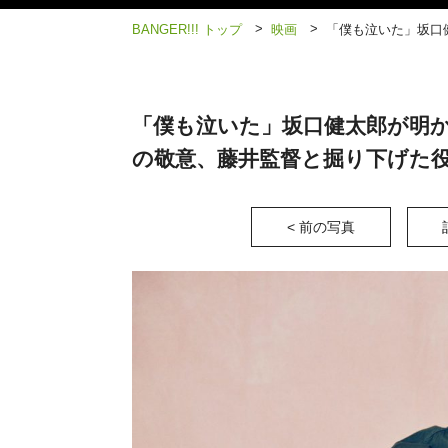
>
>
BANGER!!! トップ
映画
「僕も泣いた」坂口
「僕も泣いた」坂口健太郎が明か
の敬意、藤井監督と掘り下げた
< 前の写真