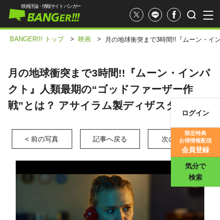
映画評論・情報サイト バンガー
BANGER!!! トップ
>
映画
>
月の地球衝突まで3時間!!『ムーン・イ
月の地球衝突まで3時間!!『ムーン・インパ
クト』人類最期の“ゴッドファーザー作
戦”とは？ アサイラム製ディザスター映画
ログイン
映画記事
限定特典
< 前の写真
記事へ戻る
次の写真 >
お得情報配信
映画評価
会員登録
気分で
検索