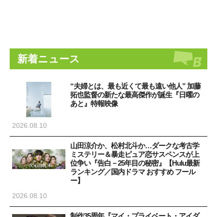
新着ニュース
“夫婦とは、最も近くて最も遠い他人” 加藤
拓也監督の新たな最高傑作が誕生『日曜の
あと』特報映像
2026.08.10
山田涼介か、松村北斗か…ダークな考古学
ミステリー＆暴走ピュア恋サスペンスが上
位争い『告白－25年目の秘密』【Hulu最新
ランキング／国内ドラマ おすすめ フール
ー】
2026.08.10
制作35周年『マイ・プライベート・アイダ