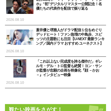
ホ』“初”デジタルリマスター公開記念！名
優たちの代表作を配信で振り返る
2026.08.10
蒼井優と堺雅人がドラマ配信１位をめぐり
デッドヒート！ファン急増の中島歩、スピ
ッツの主題歌にも注目【U-NEXT 最新ランキ
ング／国内ドラマ おすすめ ユーネクスト】
2026.08.10
「これ以上ない完成度を誇る傑作だ」ギレ
ルモ・デル・トロ監督も絶賛！ヨン・サン
ホ監督が念願の企画を映像化『顔 －かお
－』インタビュー映像
2026.08.10
観たい映画をさがす！