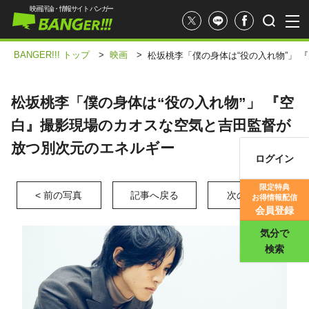
映画評論・情報サイト バンガー
BANGER!!! トップ
>
映画
>
松坂桃李「僕の身体は“役の入れ物”」
松坂桃李「僕の身体は“役の入れ物”」 『空
白』撮影現場のカオスな空気と吉田監督が
放つ別次元のエネルギー
ログイン
映画記事
限定特典
< 前の写真
記事へ戻る
次の写真 >
お得情報配信
映画評価
会員登録
気分で
検索