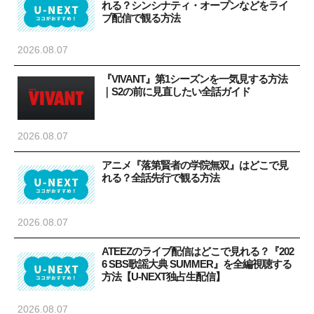
れる？シンシナティ・オープンなどをライ
ブ配信で観る方法
2026.08.07
『VIVANT』第1シーズンを一気見する方法
｜S2の前に見直したい全話ガイド
2026.08.07
アニメ『落第賢者の学院無双』はどこで見
れる？全話先行で観る方法
2026.08.07
ATEEZのライブ配信はどこで見れる？『202
6 SBS歌謡大典 SUMMER』を全編視聴する
方法【U-NEXT独占生配信】
2026.08.07