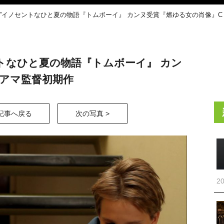
す”イノセントなひと夏の物語『トムボーイ』 カンヌ受賞『燃ゆる女の肖像』
トなひと夏の物語『トムボーイ』 カン
アマ監督初期作
記事へ戻る
次の写真 >
20