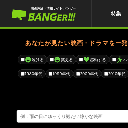
映画評論・情報サイト バンガー
特集
あなたが見たい映画・ドラマを一発
泣ける
笑える
感動する
ハ
1980年代
1990年代
2000年代
2010年代