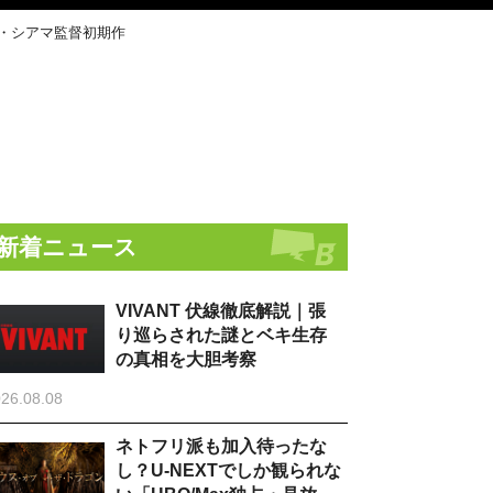
C・シアマ監督初期作
新着ニュース
VIVANT 伏線徹底解説｜張
り巡らされた謎とベキ生存
の真相を大胆考察
26.08.08
ネトフリ派も加入待ったな
し？U-NEXTでしか観られな