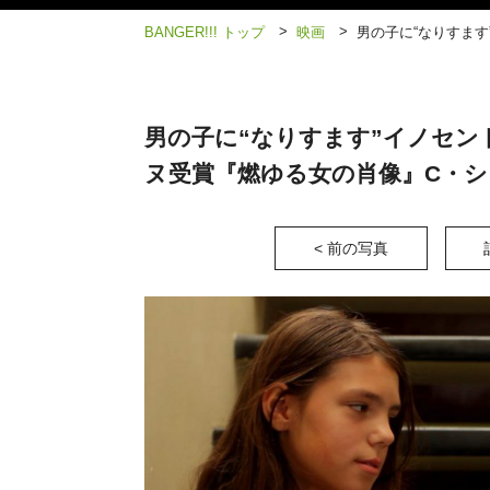
>
>
BANGER!!! トップ
映画
男の子に“なりすま
男の子に“なりすます”イノセン
ヌ受賞『燃ゆる女の肖像』C・シ
< 前の写真