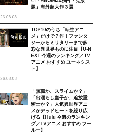
い「HBO/Max独占・見放
題」海外超大作３選
26.08.08
TOP10のうち「転生アニ
メ」だけで７作！ファンタ
ジーからミリタリーまで多
彩な異世界ものに注目【U-N
EXT 今週のランキング／TV
アニメ おすすめ ユーネクス
ト】
26.08.08
「無職か、スライムか？」
「出涸らし皇子か、追放重
騎士か？」人気異世界アニ
メがデッドヒートを繰り広
げる【Hulu 今週のランキン
グ／TVアニメ おすすめ フー
ルー】