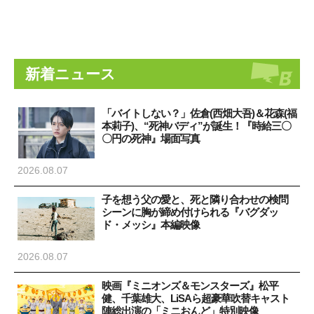
新着ニュース
「バイトしない？」佐倉(西畑大吾)＆花森(福
本莉子)、“死神バディ”が誕生！『時給三〇
〇円の死神』場面写真
2026.08.07
子を想う父の愛と、死と隣り合わせの検問
シーンに胸が締め付けられる『バグダッ
ド・メッシ』本編映像
2026.08.07
映画『ミニオンズ＆モンスターズ』松平
健、千葉雄大、LiSAら超豪華吹替キャスト
陣総出演の「ミニおんど」特別映像