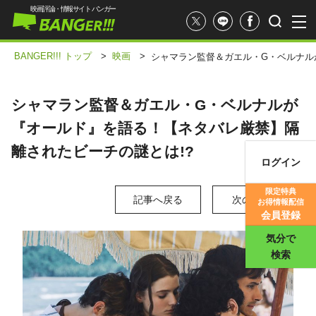
映画評論・情報サイト バンガー
BANGER!!! トップ
>
映画
>
シャマラン監督＆ガエル・G・ベルナル
シャマラン監督＆ガエル・G・ベルナルが
『オールド』を語る！【ネタバレ厳禁】隔
離されたビーチの謎とは!?
ログイン
映画記事
限定特典
記事へ戻る
次の写真 >
お得情報配信
映画評価
会員登録
気分で
検索