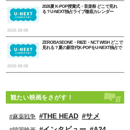
2026夏 K-POP授賞式・音楽祭 どこで見れ
る？U-NEXT独占ライブ徹底カレンダー
2026.08.08
ZEROBASEONE・RIIZE・NCT WISH どこで
見れる？夏の新世代K-POPをU-NEXT独占で
2026.08.08
観たい映画をさがす！
#THE HEAD
#サメ
#麻薬戦争
#インタビュー
#A24
#韓国映画