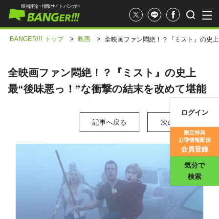
映画評論・情報サイト バンガー
BANGER!!! トップ
>
映画
>
全映画ファン悶絶！？『ミスト』の史上
全映画ファン悶絶！？『ミスト』の史上
最“後味悪っ！”な衝撃の結末を改めて堪能
ログイン
記事へ戻る
映画記事
次の写真 >
限定特典
お得情報配信
映画評価
会員登録
気分で
検索