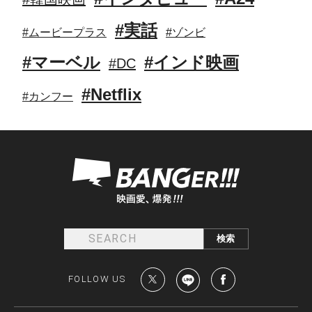
#実話
#ムービープラス
#ゾンビ
#マーベル
#インド映画
#DC
#Netflix
#カンフー
FOLLOW US