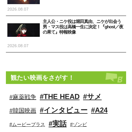
2026.08.07
主人公・ニケ役は堀田真由、ニケが出会う
男・マス役は高橋一生に決定！『ghost／夜
の果て』特報映像
2026.08.07
観たい映画をさがす！
#THE HEAD
#サメ
#麻薬戦争
#インタビュー
#A24
#韓国映画
#実話
#ムービープラス
#ゾンビ