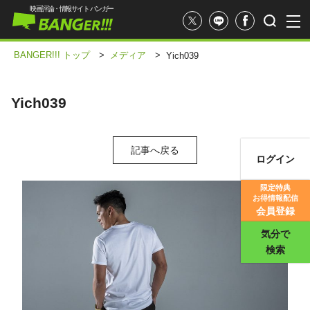
映画評論・情報サイト バンガー
BANGER!!! トップ
>
メディア
>
Yich039
Yich039
記事へ戻る
ログイン
映画記事
限定特典
お得情報配信
映画評価
会員登録
気分で
検索