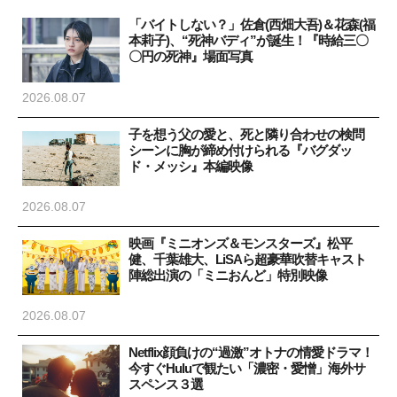
「バイトしない？」佐倉(西畑大吾)＆花森(福
本莉子)、“死神バディ”が誕生！『時給三〇
〇円の死神』場面写真
2026.08.07
子を想う父の愛と、死と隣り合わせの検問
シーンに胸が締め付けられる『バグダッ
ド・メッシ』本編映像
2026.08.07
映画『ミニオンズ＆モンスターズ』松平
健、千葉雄大、LiSAら超豪華吹替キャスト
陣総出演の「ミニおんど」特別映像
2026.08.07
Netflix顔負けの“過激”オトナの情愛ドラマ！
今すぐHuluで観たい「濃密・愛憎」海外サ
スペンス３選