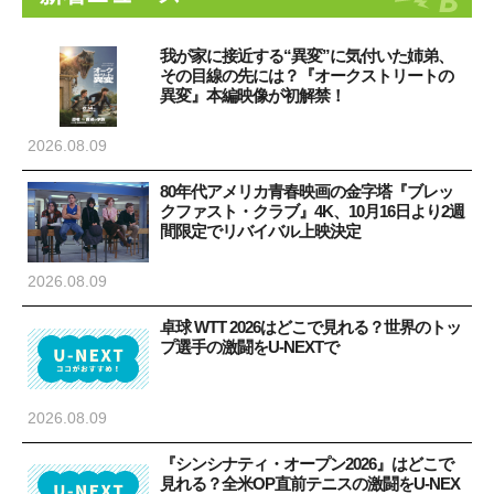
我が家に接近する“異変”に気付いた姉弟、
その目線の先には？『オークストリートの
異変』本編映像が初解禁！
2026.08.09
80年代アメリカ青春映画の金字塔『ブレッ
クファスト・クラブ』4K、10月16日より2週
間限定でリバイバル上映決定
2026.08.09
卓球 WTT 2026はどこで見れる？世界のトッ
プ選手の激闘をU-NEXTで
2026.08.09
『シンシナティ・オープン2026』はどこで
見れる？全米OP直前テニスの激闘をU-NEX