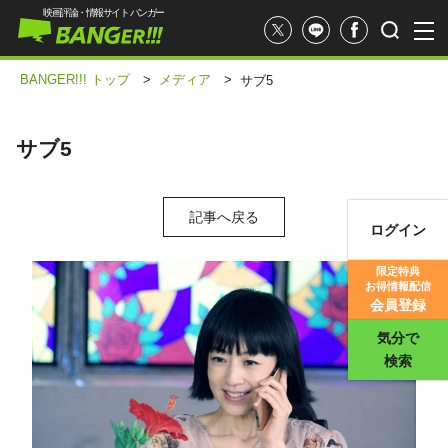
映画評論・情報サイト バンガー
BANGER!!! トップ
>
メディア
>
サブ5
サブ5
記事へ戻る
ログイン
映画記事
限定特典
お得情報配信
映画評価
会員登録
気分で
検索