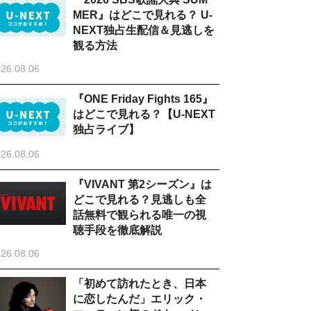
MER』はどこで見れる？ U-
NEXT独占生配信＆見逃しを
観る方法
26.08.06
『ONE Friday Fights 165』
はどこで見れる？【U-NEXT
独占ライブ】
26.08.06
『VIVANT 第2シーズン』は
どこで見れる？見逃しも全
話無料で観られる唯一の視
聴手段を徹底解説
26.08.06
「初めて訪れたとき、日本
に恋したんだ」エリック・