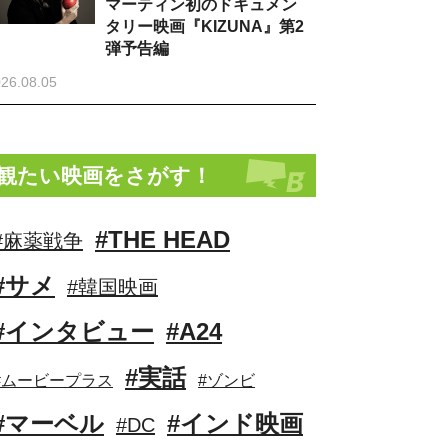
マーティン初のドキュメン
タリー映画『KIZUNA』第2
弾予告編
26.08.05
観たい映画をさがす！
#THE HEAD
#麻薬戦争
#サメ
#韓国映画
#インタビュー
#A24
#実話
#ムービープラス
#ゾンビ
#マーベル
#インド映画
#DC