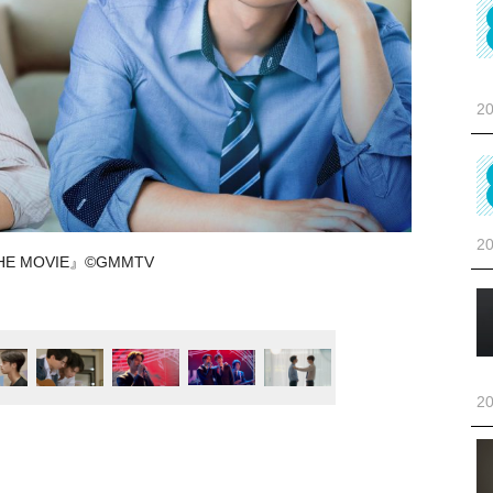
20
20
THE MOVIE』©GMMTV
20