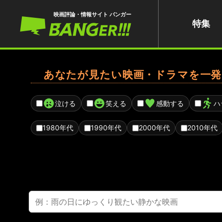
映画評論・情報サイト バンガー
特集
あなたが見たい映画・ドラマを一発
泣ける
笑える
感動する
ハ
1980年代
1990年代
2000年代
2010年代