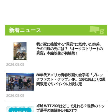
新着ニュース
我が家に接近する“異変”に気付いた姉弟、
その目線の先には？『オークストリートの
異変』本編映像が初解禁！
2026.08.09
80年代アメリカ青春映画の金字塔『ブレッ
クファスト・クラブ』4K、10月16日より2週
間限定でリバイバル上映決定
2026.08.09
卓球 WTT 2026はどこで見れる？世界のトッ
プ選手の激闘をU-NEXTで