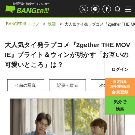
映画評論・情報サイト バンガー
BANGER!!! トップ
>
映画
>
大人気タイ発ラブコメ『2gether T
大人気タイ発ラブコメ『2gether THE MOV
IE』ブライト＆ウィンが明かす「お互いの
可愛いところ」は？
ログイン
映画記事
限定特典
< 前の写真
記事へ戻る
次の写真 >
お得情報配信
映画評価
会員登録
気分で
検索