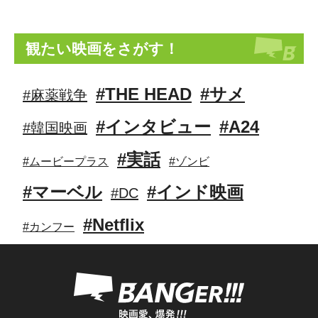
観たい映画をさがす！
#THE HEAD
#サメ
#麻薬戦争
#インタビュー
#A24
#韓国映画
#実話
#ムービープラス
#ゾンビ
#マーベル
#インド映画
#DC
#Netflix
#カンフー