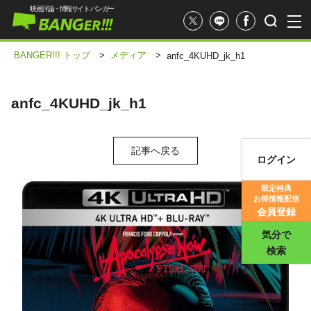
映画評論・情報サイト バンガー
BANGER!!! トップ
>
メディア
>
anfc_4KUHD_jk_h1
anfc_4KUHD_jk_h1
記事へ戻る
ログイン
映画記事
限定特典
お得情報配信
映画評価
会員登録
気分で
検索