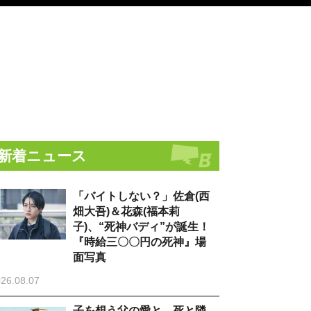
新着ニュース
「バイトしない？」佐倉(西
畑大吾)＆花森(福本莉
子)、“死神バディ”が誕生！
『時給三〇〇円の死神』場
面写真
26.08.07
子を想う父の愛と、死と隣