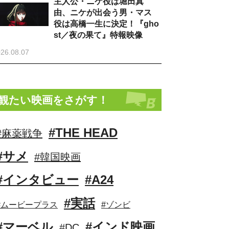
主人公・ニケ役は堀田真
由、ニケが出会う男・マス
役は高橋一生に決定！『gho
st／夜の果て』特報映像
26.08.07
観たい映画をさがす！
#THE HEAD
#麻薬戦争
#サメ
#韓国映画
#インタビュー
#A24
#実話
#ムービープラス
#ゾンビ
#マーベル
#インド映画
#DC