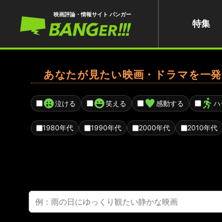
映画評論・情報サイト バンガー
特集
あなたが見たい映画・ドラマを一発
泣ける
笑える
感動する
ハ
1980年代
1990年代
2000年代
2010年代