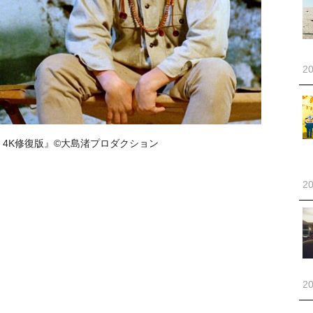
20
 4K修復版』©大島渚プロダクション
20
20