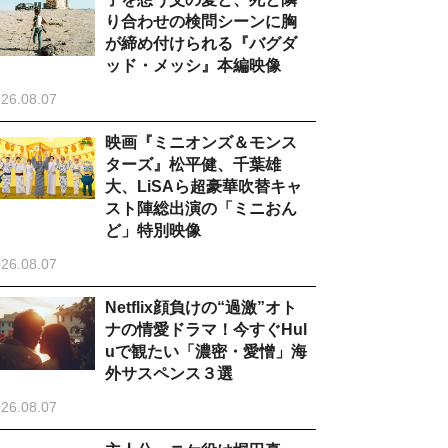
り合わせの検問シーンに胸
が締め付けられる『バグダ
ッド・メッシ』本編映像
26.08.07
映画『ミニオンズ＆モンス
ターズ』松平健、千葉雄
大、LiSAら超豪華吹替キャ
スト陣総出演の「ミニおん
ど」特別映像
26.08.07
Netflix顔負けの“過激”オト
ナの情愛ドラマ！今すぐHul
uで観たい「濃密・愛憎」海
外サスペンス３選
26.08.07