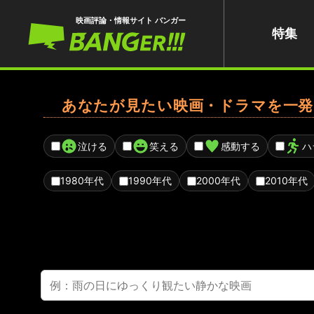
映画評論・情報サイト バンガー
特集
あなたが見たい映画・ドラマを一発
泣ける
笑える
感動する
ハ
1980年代
1990年代
2000年代
2010年代