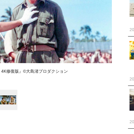
20
 4K修復版』©大島渚プロダクション
20
20