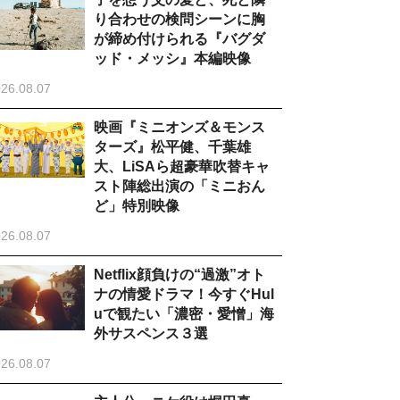
り合わせの検問シーンに胸
が締め付けられる『バグダ
ッド・メッシ』本編映像
26.08.07
映画『ミニオンズ＆モンス
ターズ』松平健、千葉雄
大、LiSAら超豪華吹替キャ
スト陣総出演の「ミニおん
ど」特別映像
26.08.07
Netflix顔負けの“過激”オト
ナの情愛ドラマ！今すぐHul
uで観たい「濃密・愛憎」海
外サスペンス３選
26.08.07