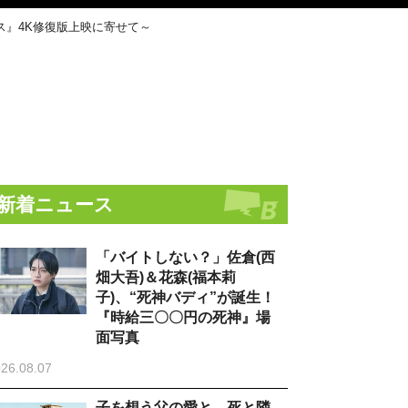
ス』4K修復版上映に寄せて～
新着ニュース
「バイトしない？」佐倉(西
畑大吾)＆花森(福本莉
子)、“死神バディ”が誕生！
『時給三〇〇円の死神』場
面写真
26.08.07
子を想う父の愛と、死と隣