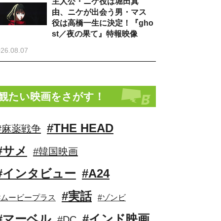
主人公・ニケ役は堀田真
由、ニケが出会う男・マス
役は高橋一生に決定！『gho
st／夜の果て』特報映像
26.08.07
観たい映画をさがす！
#THE HEAD
#麻薬戦争
#サメ
#韓国映画
#インタビュー
#A24
#実話
#ムービープラス
#ゾンビ
#マーベル
#インド映画
#DC