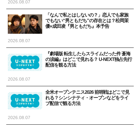
2026.08.07
「なんで私とはしないの？」恋人でも家族
でもない“男ともだち”の存在とは？松岡茉
優×成田凌『男ともだち』本予告
2026.08.07
『劇場版 転生したらスライムだった件 蒼海
の涙編』はどこで見れる？ U-NEXT独占先行
配信を観る方法
2026.08.07
全米オープンテニス2026 前哨戦はどこで見
れる？シンシナティ・オープンなどをライ
ブ配信で観る方法
2026.08.07