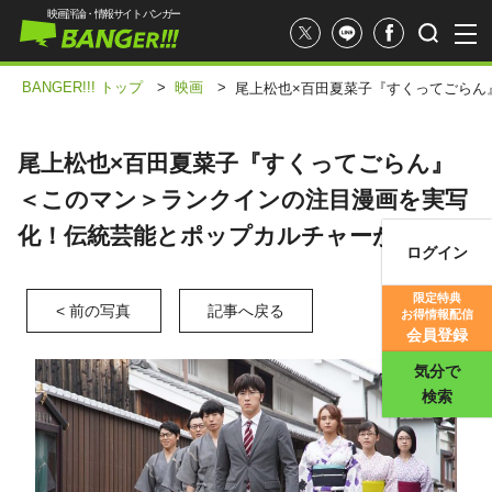
映画評論・情報サイト バンガー
BANGER!!! トップ
>
映画
>
尾上松也×百田夏菜子『すくってごらん
尾上松也×百田夏菜子『すくってごらん』
＜このマン＞ランクインの注目漫画を実写
化！伝統芸能とポップカルチャーが邂逅
ログイン
映画記事
限定特典
< 前の写真
記事へ戻る
お得情報配信
映画評価
会員登録
気分で
検索