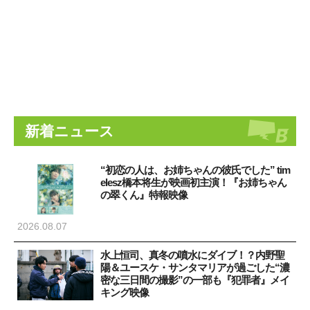
新着ニュース
“初恋の人は、お姉ちゃんの彼氏でした” tim
elesz橋本将生が映画初主演！『お姉ちゃん
の翠くん』特報映像
2026.08.07
水上恒司、真冬の噴水にダイブ！？内野聖
陽＆ユースケ・サンタマリアが過ごした“濃
密な三日間の撮影”の一部も『犯罪者』メイ
キング映像