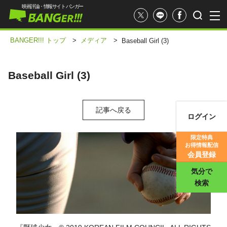
映画評論・情報サイト バンガー
BANGER!!! トップ
>
メディア
>
Baseball Girl (3)
Baseball Girl (3)
記事へ戻る
ログイン
映画記事
限定特典
お得情報配信
映画評価
会員登録
気分で
検索