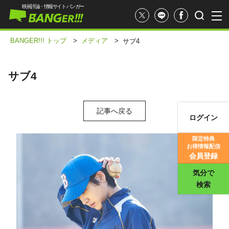
映画評論・情報サイト バンガー
BANGER!!! トップ
>
メディア
>
サブ4
サブ4
記事へ戻る
ログイン
映画記事
限定特典
お得情報配信
映画評価
会員登録
気分で
検索