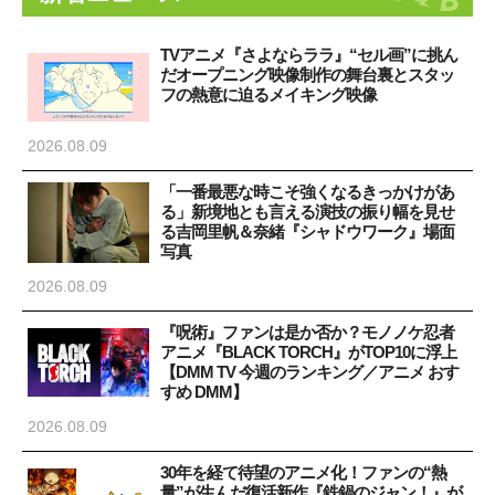
TVアニメ『さよならララ』“セル画”に挑ん
だオープニング映像制作の舞台裏とスタッ
フの熱意に迫るメイキング映像
2026.08.09
「一番最悪な時こそ強くなるきっかけがあ
る」新境地とも言える演技の振り幅を見せ
る吉岡里帆＆奈緒『シャドウワーク』場面
写真
2026.08.09
『呪術』ファンは是か否か？モノノケ忍者
アニメ『BLACK TORCH』がTOP10に浮上
【DMM TV 今週のランキング／アニメ おす
すめ DMM】
2026.08.09
30年を経て待望のアニメ化！ファンの“熱
量”が生んだ復活新作『鉄鍋のジャン！』が