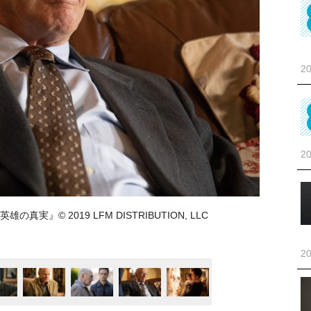
20
20
』© 2019 LFM DISTRIBUTION, LLC
20