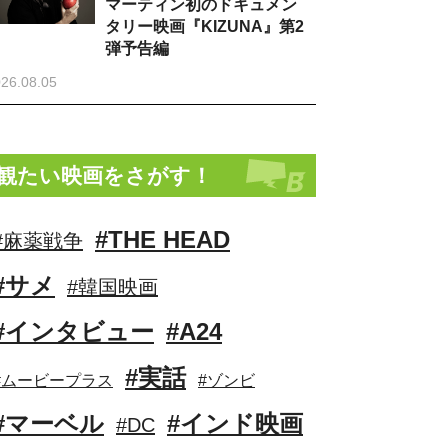
マーティン初のドキュメン
タリー映画『KIZUNA』第2
弾予告編
26.08.05
観たい映画をさがす！
#THE HEAD
#麻薬戦争
#サメ
#韓国映画
#インタビュー
#A24
#実話
#ムービープラス
#ゾンビ
#マーベル
#インド映画
#DC