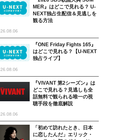
MER』はどこで見れる？ U-
NEXT独占生配信＆見逃しを
観る方法
26.08.06
『ONE Friday Fights 165』
はどこで見れる？【U-NEXT
独占ライブ】
26.08.06
『VIVANT 第2シーズン』は
どこで見れる？見逃しも全
話無料で観られる唯一の視
聴手段を徹底解説
26.08.06
「初めて訪れたとき、日本
に恋したんだ」エリック・