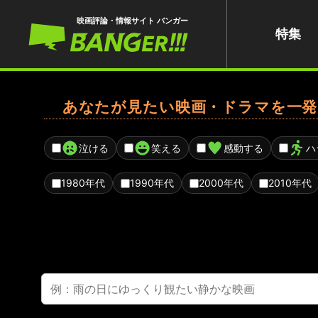
映画評論・情報サイト バンガー
特集
あなたが見たい映画・ドラマを一発
泣ける
笑える
感動する
ハ
1980年代
1990年代
2000年代
2010年代