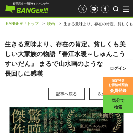
映画評論・情報サイト バンガー
BANGER!!! トップ
>
映画
>
生きる意味より、存在の肯定。貧しくも
生きる意味より、存在の肯定。貧しくも美
しい大家族の物語『春江水暖～しゅんこう
すいだん』 まるで山水画のような美しい
ログイン
長回しに感嘆
映画記事
限定特典
お得情報配信
映画評価
会員登録
記事へ戻る
次の写真 >
気分で
検索