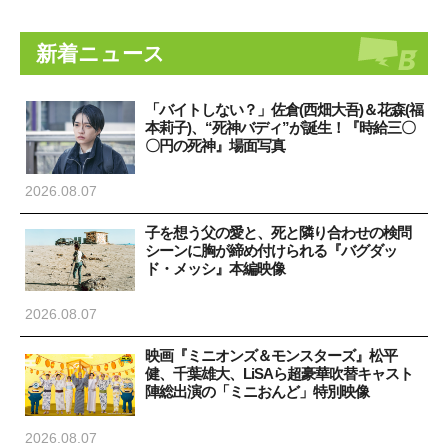
新着ニュース
「バイトしない？」佐倉(西畑大吾)＆花森(福
本莉子)、“死神バディ”が誕生！『時給三〇
〇円の死神』場面写真
2026.08.07
子を想う父の愛と、死と隣り合わせの検問
シーンに胸が締め付けられる『バグダッ
ド・メッシ』本編映像
2026.08.07
映画『ミニオンズ＆モンスターズ』松平
健、千葉雄大、LiSAら超豪華吹替キャスト
陣総出演の「ミニおんど」特別映像
2026.08.07