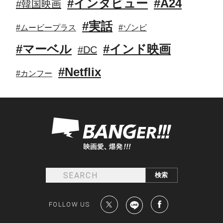
#インタビュー
#A24
#韓国映画
#実話
#ムービープラス
#ゾンビ
#マーベル
#インド映画
#DC
#Netflix
#カンフー
FOLLOW US