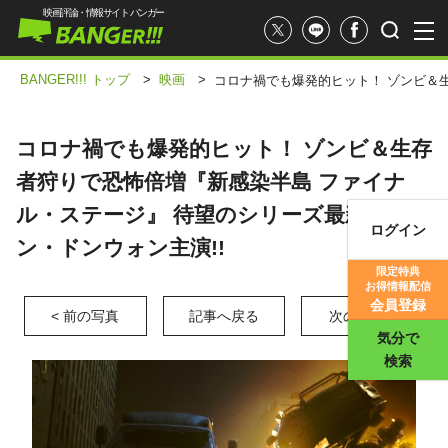
映画評論・情報サイト バンガー
BANGER!!! トップ
>
映画
>
コロナ禍でも爆発的ヒット！ ゾンビ＆
コロナ禍でも爆発的ヒット！ ゾンビ＆生存
者狩りで恐怖倍増『新感染半島 ファイナ
ル・ステージ』 待望のシリーズ最新作はカ
ログイン
ン・ドンウォン主演!!
映画記事
限定特典
お得情報配信
映画評価
会員登録
< 前の写真
記事へ戻る
次の写真 >
気分で
検索