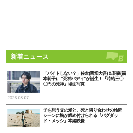
新着ニュース
「バイトしない？」佐倉(西畑大吾)＆花森(福
本莉子)、“死神バディ”が誕生！『時給三〇
〇円の死神』場面写真
2026.08.07
子を想う父の愛と、死と隣り合わせの検問
シーンに胸が締め付けられる『バグダッ
ド・メッシ』本編映像