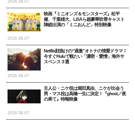
2026.08.07
映画『ミニオンズ＆モンスターズ』松平
健、千葉雄大、LiSAら超豪華吹替キャスト
陣総出演の「ミニおんど」特別映像
2026.08.07
Netflix顔負けの“過激”オトナの情愛ドラマ！
今すぐHuluで観たい「濃密・愛憎」海外サ
スペンス３選
2026.08.07
主人公・ニケ役は堀田真由、ニケが出会う
男・マス役は高橋一生に決定！『ghost／夜
の果て』特報映像
2026.08.07