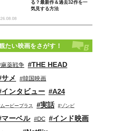
る？最新作＆過去32作を一
気見する方法
26.08.08
観たい映画をさがす！
#THE HEAD
#麻薬戦争
#サメ
#韓国映画
#インタビュー
#A24
#実話
#ムービープラス
#ゾンビ
#マーベル
#インド映画
#DC