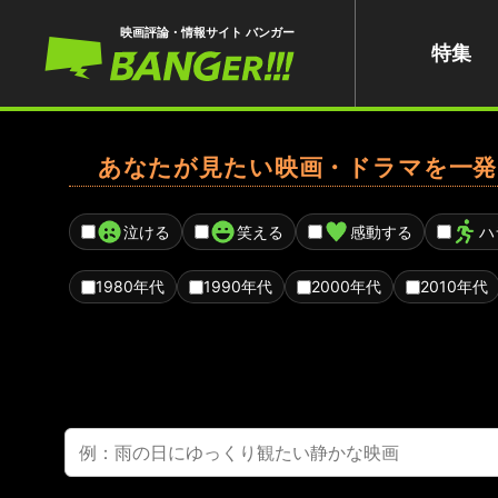
映画評論・情報サイト バンガー
特集
あなたが見たい映画・ドラマを一発
泣ける
笑える
感動する
ハ
1980年代
1990年代
2000年代
2010年代