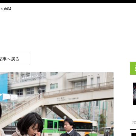
ub04
記事へ戻る
20