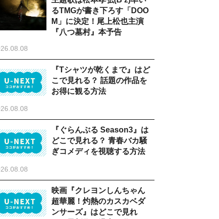
るTMGが書き下ろす「DOO
M」に決定！尾上松也主演
『八つ墓村』本予告
26.08.08
『Tシャツが乾くまで』はど
こで見れる？ 話題の作品を
お得に観る方法
26.08.08
『ぐらんぶる Season3』は
どこで見れる？ 青春バカ騒
ぎコメディを視聴する方法
26.08.08
映画『クレヨンしんちゃん
超華麗！灼熱のカスカベダ
ンサーズ』はどこで見れ