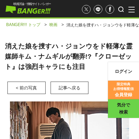
映画評論・情報サイト バンガー
BANGER!!! トップ
>
映画
>
消えた娘を捜すハ・ジョンウをド軽薄な
消えた娘を捜すハ・ジョンウをド軽薄な霊
媒師キム・ナムギルが翻弄!?『クローゼッ
ト』は強烈キャラにも注目
ログイン
映画記事
限定特典
< 前の写真
記事へ戻る
お得情報配信
映画評価
会員登録
気分で
検索