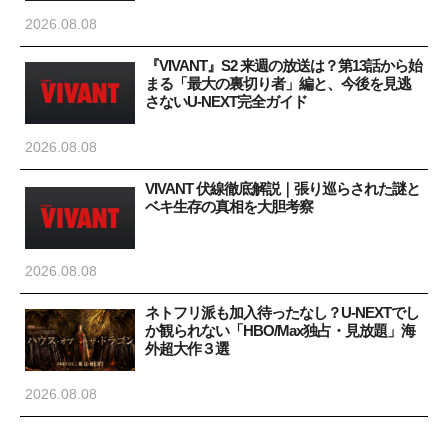
2026.08.08
『VIVANT』S2 来週の放送は？第13話から始
まる「最大の裏切り者」編と、今後を見逃
さないU-NEXT完全ガイド
2026.08.08
VIVANT 伏線徹底解説｜張り巡らされた謎と
ベキ生存の真相を大胆考察
2026.08.08
ネトフリ派も加入待ったなし？U-NEXTでし
か観られない「HBO/Max独占・見放題」海
外超大作３選
2026.08.08