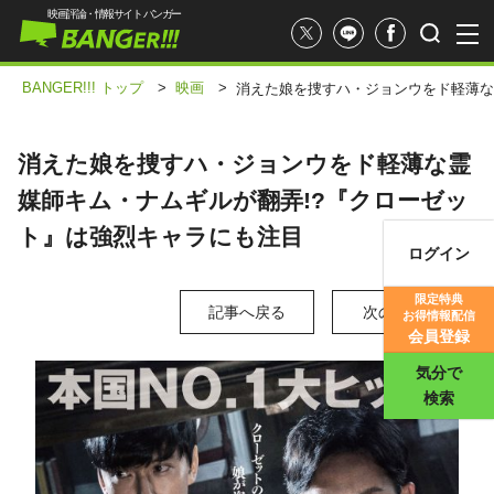
映画評論・情報サイト バンガー
BANGER!!! トップ
>
映画
>
消えた娘を捜すハ・ジョンウをド軽薄な
消えた娘を捜すハ・ジョンウをド軽薄な霊
媒師キム・ナムギルが翻弄!?『クローゼッ
ト』は強烈キャラにも注目
ログイン
映画記事
限定特典
記事へ戻る
次の写真 >
お得情報配信
映画評価
会員登録
気分で
検索