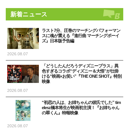
新着ニュース
ラスト7分、圧巻のマーチングパフォーマン
スに魂が震える『進行曲 マーチングボーイ
ズ』日本版予告編
2026.08.07
「どうしたんだろうディズニープラス」異
色すぎるコラボ“ディズニー＆大悟”が仕掛
ける“映画×お笑い”『THE ONE SHOT』特別
映像
2026.08.07
“初恋の人は、お姉ちゃんの彼氏でした” tim
elesz橋本将生が映画初主演！『お姉ちゃん
の翠くん』特報映像
2026.08.07