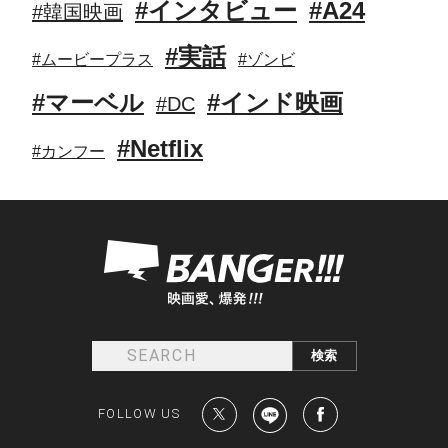
#インタビュー
#A24
#韓国映画
#実話
#ムービープラス
#ゾンビ
#マーベル
#インド映画
#DC
#Netflix
#カンフー
FOLLOW US