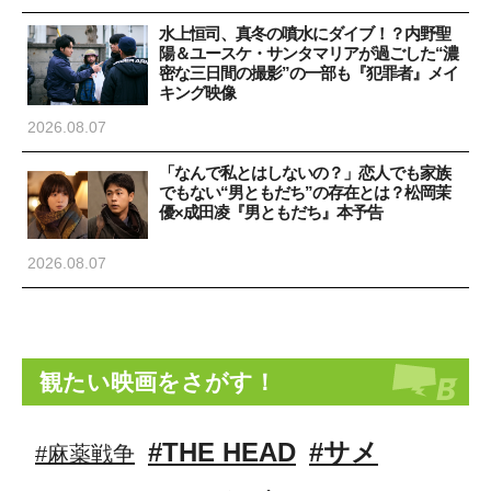
水上恒司、真冬の噴水にダイブ！？内野聖
陽＆ユースケ・サンタマリアが過ごした“濃
密な三日間の撮影”の一部も『犯罪者』メイ
キング映像
2026.08.07
「なんで私とはしないの？」恋人でも家族
でもない“男ともだち”の存在とは？松岡茉
優×成田凌『男ともだち』本予告
2026.08.07
観たい映画をさがす！
#THE HEAD
#サメ
#麻薬戦争