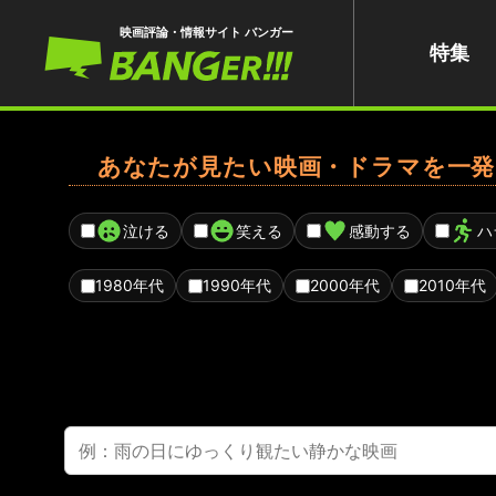
映画評論・情報サイト バンガー
特集
あなたが見たい映画・ドラマを一発
泣ける
笑える
感動する
ハ
1980年代
1990年代
2000年代
2010年代