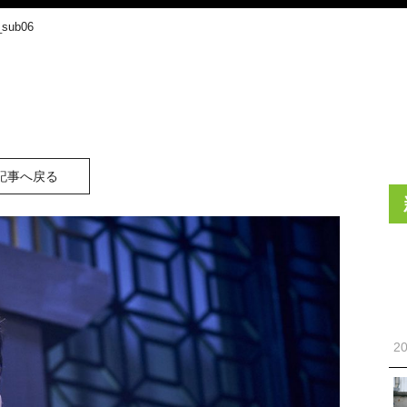
ub06
記事へ戻る
20