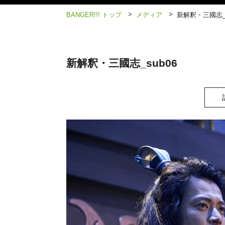
>
>
BANGER!!! トップ
メディア
新解釈・三國志_s
新解釈・三國志_sub06