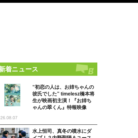
新着ニュース
“初恋の人は、お姉ちゃんの
彼氏でした” timelesz橋本将
生が映画初主演！『お姉ち
ゃんの翠くん』特報映像
26.08.07
水上恒司、真冬の噴水にダ
イブ！？内野聖陽＆ユース