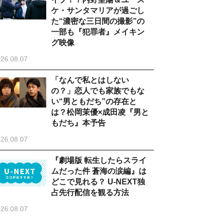
ケ・サンタマリアが過ごし
た“濃密な三日間の撮影”の
一部も『犯罪者』メイキン
グ映像
26.08.07
「なんで私とはしない
の？」恋人でも家族でもな
い“男ともだち”の存在と
は？松岡茉優×成田凌『男と
もだち』本予告
26.08.07
『劇場版 転生したらスライ
ムだった件 蒼海の涙編』は
どこで見れる？ U-NEXT独
占先行配信を観る方法
26.08.07