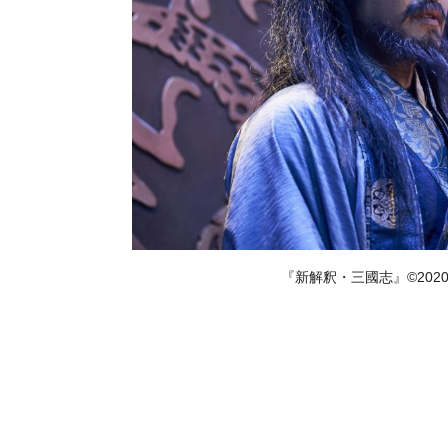
『新解釈・三國志』©20