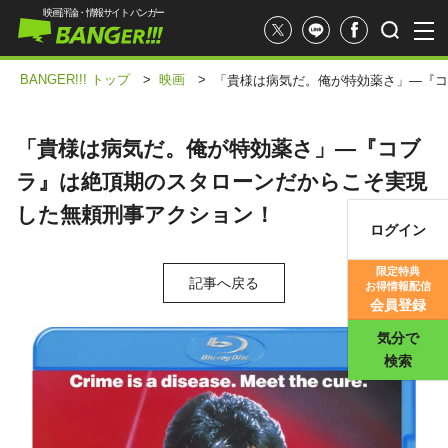
映画評論・情報サイト バンガー
BANGER!!! トップ
>
映画
>
「貴様は病気だ。俺が特効薬さ」―『コ
「貴様は病気だ。俺が特効薬さ」―『コブ
ラ』は絶頂期のスタローンだからこそ実現
した無頼刑事アクション！
ログイン
映画記事
限定特典
記事へ戻る
お得情報配信
映画評価
会員登録
気分で
検索