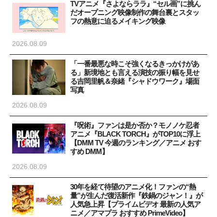
TVアニメ『さよならララ』“セル画”に挑ん
だオープニング映像制作の舞台裏とスタッ
フの熱意に迫るメイキング映像
2026.08.09
「一番最悪な時こそ強くなるきっかけがあ
る」新境地とも言える演技の振り幅を見せ
る吉岡里帆＆奈緒『シャドウワーク』場面
写真
2026.08.09
『呪術』ファンは是か否か？モノノケ忍者
アニメ『BLACK TORCH』がTOP10に浮上
【DMM TV 今週のランキング／アニメ おす
すめ DMM】
2026.08.09
30年を経て待望のアニメ化！ファンの“熱
量”が生んだ復活新作『鉄鍋のジャン！』が
人気急上昇【プライムビデオ 最新の人気ア
ニメ／アマプラ おすすめ PrimeVideo】