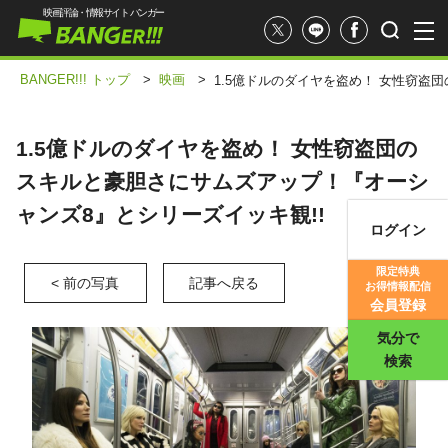
映画評論・情報サイト バンガー
BANGER!!! トップ
>
映画
>
1.5億ドルのダイヤを盗め！ 女性窃盗
1.5億ドルのダイヤを盗め！ 女性窃盗団の
スキルと豪胆さにサムズアップ！『オーシ
ャンズ8』とシリーズイッキ観!!
ログイン
映画記事
限定特典
< 前の写真
記事へ戻る
お得情報配信
映画評価
会員登録
気分で
検索