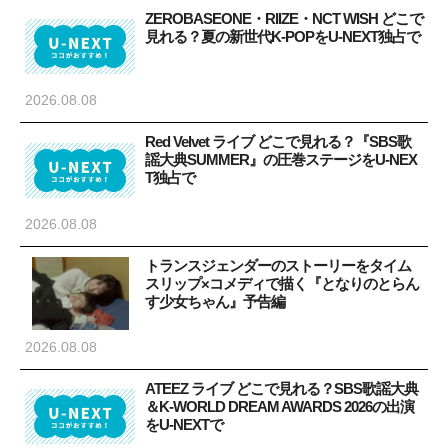
ZEROBASEONE・RIIZE・NCT WISH どこで
見れる？夏の新世代K-POPをU-NEXT独占で
2026.08.08
Red Velvet ライブ どこで見れる？『SBS歌
謡大典SUMMER』の圧巻ステージをU-NEX
T独占で
2026.08.08
トランスジェンダーのストーリーをタイム
スリップ×コメディで描く『となりのとらん
す少女ちゃん』予告編
2026.08.08
ATEEZ ライブ どこで見れる？SBS歌謡大典
＆K-WORLD DREAM AWARDS 2026の出演
をU-NEXTで