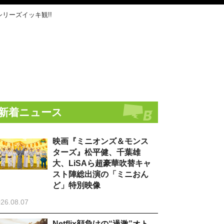
リーズイッキ観!!
新着ニュース
映画『ミニオンズ＆モンス
ターズ』松平健、千葉雄
大、LiSAら超豪華吹替キャ
スト陣総出演の「ミニおん
ど」特別映像
26.08.07
Netflix顔負けの“過激”オト