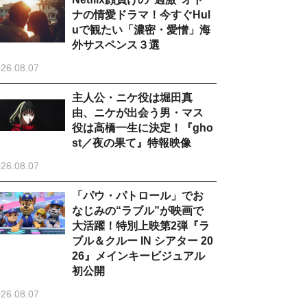
ナの情愛ドラマ！今すぐHul
uで観たい「濃密・愛憎」海
外サスペンス３選
26.08.07
主人公・ニケ役は堀田真
由、ニケが出会う男・マス
役は高橋一生に決定！『gho
st／夜の果て』特報映像
26.08.07
「パウ・パトロール」でお
なじみの“ラブル”が映画で
大活躍！特別上映第2弾『ラ
ブル＆クルー IN シアター 20
26』メインキービジュアル
初公開
26.08.07