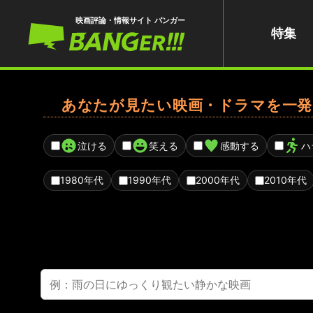
映画評論・情報サイト バンガー
特集
あなたが見たい映画・ドラマを一発
泣ける
笑える
感動する
ハ
1980年代
1990年代
2000年代
2010年代