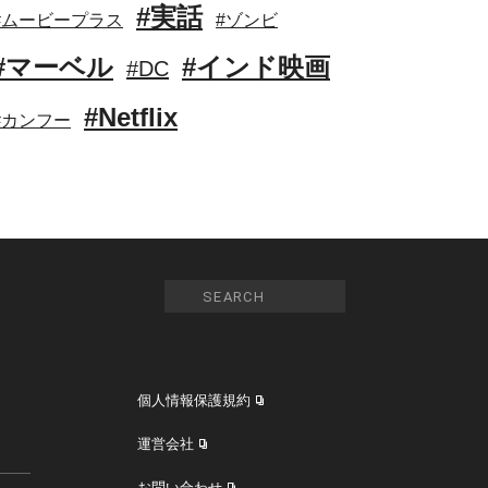
#実話
#ムービープラス
#ゾンビ
#マーベル
#インド映画
#DC
#Netflix
#カンフー
個人情報保護規約
運営会社
お問い合わせ