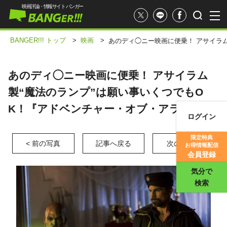
映画評論・情報サイト バンガー
BANGER!!! トップ
>
映画
>
あのディ◯ニー映画に便乗！ アサイラ
あのディ◯ニー映画に便乗！ アサイラム
製“魔法のランプ”は願い事いくつでもO
K！『アドベンチャー・オブ・アラジン』
ログイン
映画記事
限定特典
< 前の写真
記事へ戻る
次の写真 >
お得情報配信
映画評価
会員登録
気分で
検索