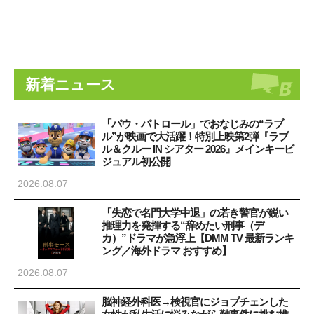
新着ニュース
「パウ・パトロール」でおなじみの“ラブ
ル”が映画で大活躍！特別上映第2弾『ラブ
ル＆クルー IN シアター 2026』メインキービ
ジュアル初公開
2026.08.07
「失恋で名門大学中退」の若き警官が鋭い
推理力を発揮する“辞めたい刑事（デ
カ）”ドラマが急浮上【DMM TV 最新ランキ
ング／海外ドラマ おすすめ】
2026.08.07
脳神経外科医→検視官にジョブチェンした