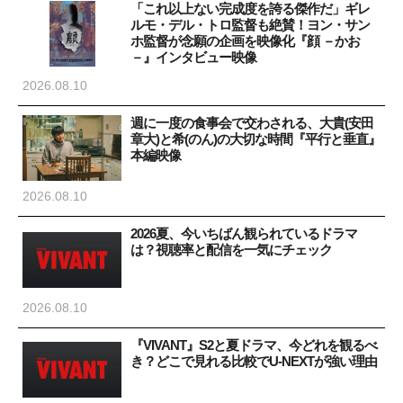
「これ以上ない完成度を誇る傑作だ」ギレ
ルモ・デル・トロ監督も絶賛！ヨン・サン
ホ監督が念願の企画を映像化『顔 －かお
－』インタビュー映像
2026.08.10
週に一度の食事会で交わされる、大貴(安田
章大)と希(のん)の大切な時間『平行と垂直』
本編映像
2026.08.10
2026夏、今いちばん観られているドラマ
は？視聴率と配信を一気にチェック
2026.08.10
『VIVANT』S2と夏ドラマ、今どれを観るべ
き？どこで見れる比較でU-NEXTが強い理由