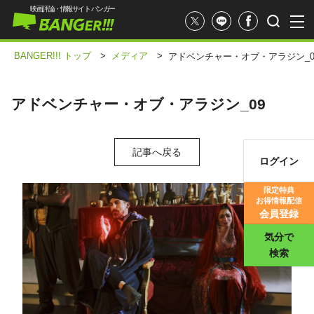
映画評論・情報サイト バンガー
BANGER!!! トップ
>
メディア
>
アドベンチャー・オブ・アラジン_0
アドベンチャー・オブ・アラジン_09
記事へ戻る
ログイン
映画記事
限定特典
お得情報配信
映画評価
会員登録
気分で
検索