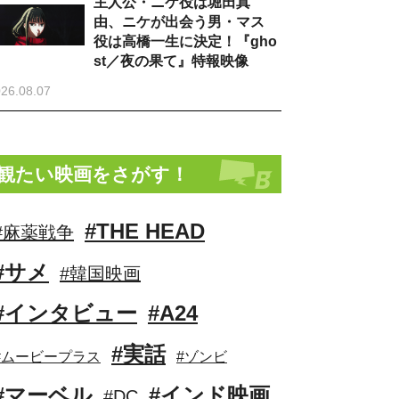
主人公・ニケ役は堀田真
由、ニケが出会う男・マス
役は高橋一生に決定！『gho
st／夜の果て』特報映像
26.08.07
観たい映画をさがす！
#THE HEAD
#麻薬戦争
#サメ
#韓国映画
#インタビュー
#A24
#実話
#ムービープラス
#ゾンビ
#マーベル
#インド映画
#DC