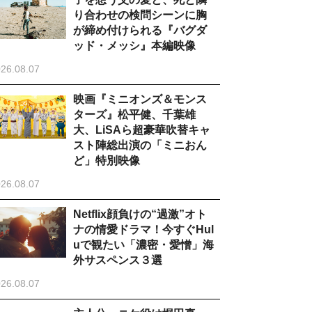
り合わせの検問シーンに胸
が締め付けられる『バグダ
ッド・メッシ』本編映像
26.08.07
映画『ミニオンズ＆モンス
ターズ』松平健、千葉雄
大、LiSAら超豪華吹替キャ
スト陣総出演の「ミニおん
ど」特別映像
26.08.07
Netflix顔負けの“過激”オト
ナの情愛ドラマ！今すぐHul
uで観たい「濃密・愛憎」海
外サスペンス３選
26.08.07