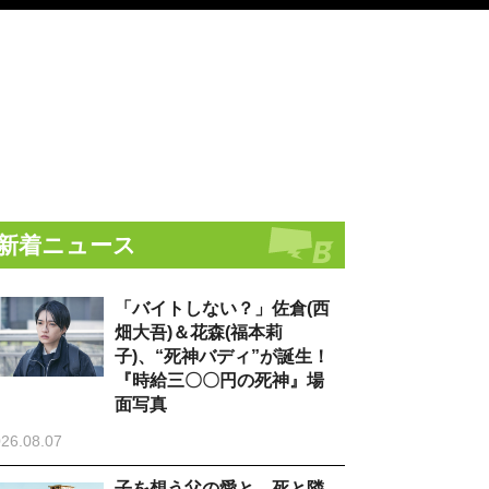
新着ニュース
「バイトしない？」佐倉(西
畑大吾)＆花森(福本莉
子)、“死神バディ”が誕生！
『時給三〇〇円の死神』場
面写真
26.08.07
子を想う父の愛と、死と隣