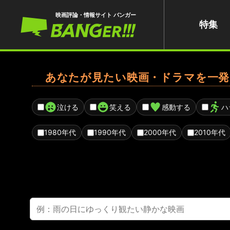
映画評論・情報サイト バンガー
特集
あなたが見たい映画・ドラマを一発
泣ける
笑える
感動する
ハ
1980年代
1990年代
2000年代
2010年代