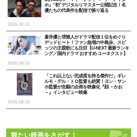
ホ』“初”デジタルリマスター公開記念！名
優たちの代表作を配信で振り返る
2026.08.10
蒼井優と堺雅人がドラマ配信１位をめぐり
デッドヒート！ファン急増の中島歩、スピ
ッツの主題歌にも注目【U-NEXT 最新ランキ
ング／国内ドラマ おすすめ ユーネクスト】
2026.08.10
「これ以上ない完成度を誇る傑作だ」ギレ
ルモ・デル・トロ監督も絶賛！ヨン・サン
ホ監督が念願の企画を映像化『顔 －かお
－』インタビュー映像
2026.08.10
観たい映画をさがす！