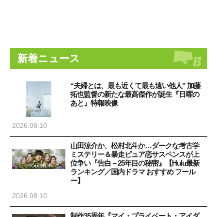
新着ニュース
“夫婦とは、最も近くて最も遠い他人” 加藤
拓也監督の新たな最高傑作が誕生『日曜の
あと』特報映像
2026.08.10
山田涼介か、松村北斗か…ダークな考古学
ミステリー＆暴走ピュア恋サスペンスが上
位争い『告白－25年目の秘密』【Hulu最新
ランキング／国内ドラマ おすすめ フール
ー】
2026.08.10
制作35周年『マイ・プライベート・アイダ