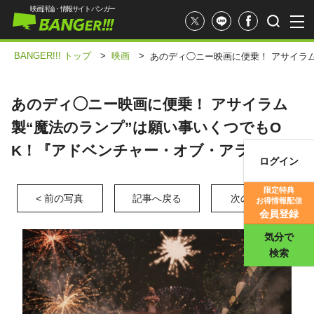
映画評論・情報サイト バンガー
BANGER!!! トップ
>
映画
>
あのディ◯ニー映画に便乗！ アサイラ
あのディ◯ニー映画に便乗！ アサイラム
製“魔法のランプ”は願い事いくつでもO
K！『アドベンチャー・オブ・アラジン』
ログイン
映画記事
限定特典
< 前の写真
記事へ戻る
次の写真 >
お得情報配信
映画評価
会員登録
気分で
検索