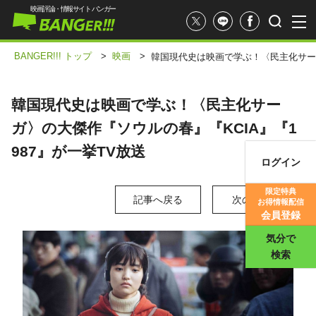
映画評論・情報サイト バンガー
BANGER!!! トップ
>
映画
>
韓国現代史は映画で学ぶ！〈民主化サーガ
韓国現代史は映画で学ぶ！〈民主化サー
ガ〉の大傑作『ソウルの春』『KCIA』『1
987』が一挙TV放送
ログイン
映画記事
限定特典
記事へ戻る
次の写真 >
お得情報配信
映画評価
会員登録
気分で
検索