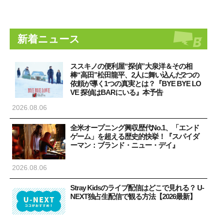
新着ニュース
ススキノの便利屋“探偵”大泉洋＆その相
棒“高田”松田龍平、2人に舞い込んだ2つの
依頼が導く1つの真実とは？『BYE BYE LO
VE 探偵はBARにいる』本予告
2026.08.06
全米オープニング興収歴代No.1、「エンド
ゲーム」を超える歴史的快挙！『スパイダ
ーマン：ブランド・ニュー・デイ』
2026.08.06
Stray Kidsのライブ配信はどこで見れる？ U-
NEXT独占生配信で観る方法【2026最新】