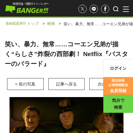
映画評論・情報サイト バンガー
BANGER!!! トップ
>
映画
>
笑い、暴力、無常……コーエン兄弟が描く“
笑い、暴力、無常……コーエン兄弟が描
く“らしさ”炸裂の西部劇！ Netflix『バスタ
ーのバラード』
ログイン
映画記事
限定特典
< 前の写真
記事へ戻る
次の写真 >
お得情報配信
映画評価
会員登録
気分で
検索