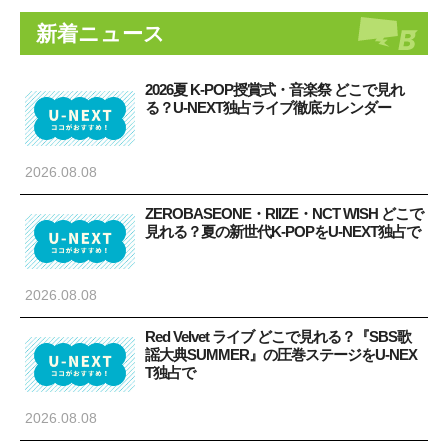
新着ニュース
2026夏 K-POP授賞式・音楽祭 どこで見れ
る？U-NEXT独占ライブ徹底カレンダー
2026.08.08
ZEROBASEONE・RIIZE・NCT WISH どこで
見れる？夏の新世代K-POPをU-NEXT独占で
2026.08.08
Red Velvet ライブ どこで見れる？『SBS歌
謡大典SUMMER』の圧巻ステージをU-NEX
T独占で
2026.08.08