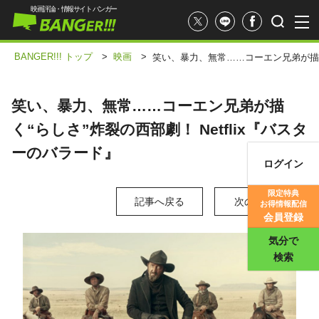
映画評論・情報サイト バンガー
BANGER!!! トップ
>
映画
>
笑い、暴力、無常……コーエン兄弟が描く“
笑い、暴力、無常……コーエン兄弟が描
く“らしさ”炸裂の西部劇！ Netflix『バスタ
ーのバラード』
ログイン
映画記事
限定特典
記事へ戻る
次の写真 >
お得情報配信
映画評価
会員登録
気分で
検索