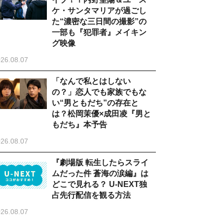
ケ・サンタマリアが過ごし
た“濃密な三日間の撮影”の
一部も『犯罪者』メイキン
グ映像
26.08.07
「なんで私とはしない
の？」恋人でも家族でもな
い“男ともだち”の存在と
は？松岡茉優×成田凌『男と
もだち』本予告
26.08.07
『劇場版 転生したらスライ
ムだった件 蒼海の涙編』は
どこで見れる？ U-NEXT独
占先行配信を観る方法
26.08.07