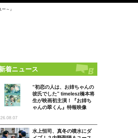
ユー～』
新着ニュース
“初恋の人は、お姉ちゃんの
彼氏でした” timelesz橋本将
生が映画初主演！『お姉ち
ゃんの翠くん』特報映像
26.08.07
水上恒司、真冬の噴水にダ
イブ！？内野聖陽＆ユース