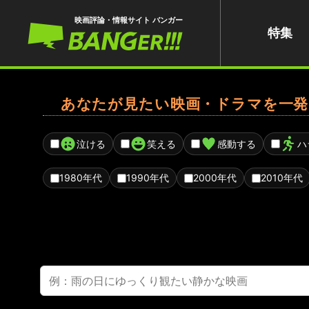
映画評論・情報サイト バンガー
特集
あなたが見たい映画・ドラマを一発
泣ける
笑える
感動する
ハ
1980年代
1990年代
2000年代
2010年代