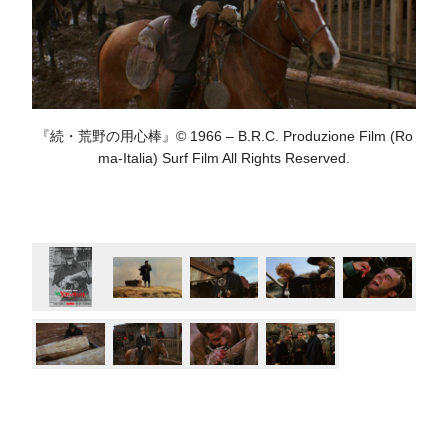
『続・荒野の用心棒』© 1966 – B.R.C. Produzione Film (Ro
ma-Italia) Surf Film All Rights Reserved.