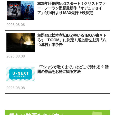
2026年圧倒的No.1スタート！クリストファ
ー・ノーラン監督最新作『オデュッセイ
ア』9月4日よりIMAX先行上映決定
2026.08.08
主題歌は松本孝弘(B’z)率いるTMGが書き下
ろす「DOOM」に決定！尾上松也主演『八
つ墓村』本予告
2026.08.08
『Tシャツが乾くまで』はどこで見れる？ 話
題の作品をお得に観る方法
2026.08.08