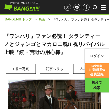
映画評論・情報サイト バンガー
BANGER!!! トップ
>
映画
>
『ワンハリ』ファン必読！ タランティー
『ワンハリ』ファン必読！ タランティー
ノとジャンゴとマカロニ魂!! 祝リバイバル
上映『続・荒野の用心棒』
ログイン
映画記事
限定特典
< 前の写真
記事へ戻る
次の写真 >
お得情報配信
映画評価
会員登録
気分で
検索