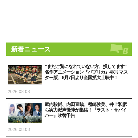
新着ニュース
“まだご覧になれていない方、損してます”
名作アニメーション『パプリカ』4Kリマス
ター版、8月7日より全国拡大上映中！
2026.08.08
武内駿輔、内田直哉、種崎敦美、井上和彦
ら実力派声優陣が集結！『ラスト・サバイ
バー』吹替予告
2026.08.08