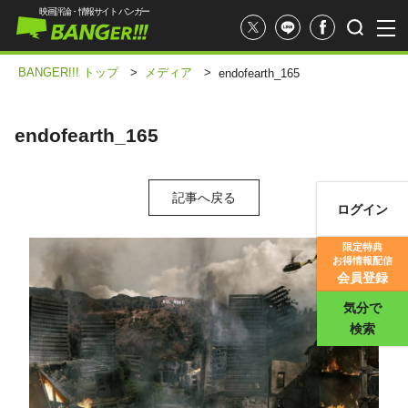
映画評論・情報サイト バンガー
BANGER!!! トップ
>
メディア
>
endofearth_165
endofearth_165
記事へ戻る
ログイン
映画記事
限定特典
お得情報配信
映画評価
会員登録
気分で
検索