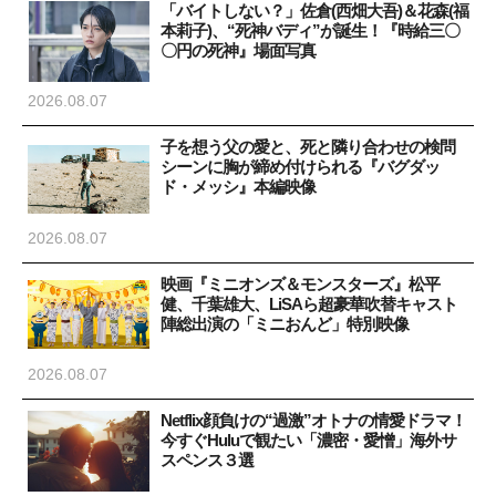
「バイトしない？」佐倉(西畑大吾)＆花森(福
本莉子)、“死神バディ”が誕生！『時給三〇
〇円の死神』場面写真
2026.08.07
子を想う父の愛と、死と隣り合わせの検問
シーンに胸が締め付けられる『バグダッ
ド・メッシ』本編映像
2026.08.07
映画『ミニオンズ＆モンスターズ』松平
健、千葉雄大、LiSAら超豪華吹替キャスト
陣総出演の「ミニおんど」特別映像
2026.08.07
Netflix顔負けの“過激”オトナの情愛ドラマ！
今すぐHuluで観たい「濃密・愛憎」海外サ
スペンス３選