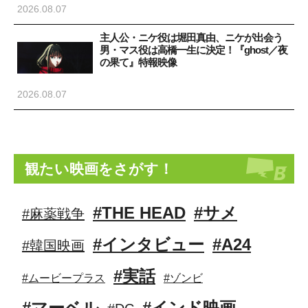
2026.08.07
主人公・ニケ役は堀田真由、ニケが出会う
男・マス役は高橋一生に決定！『ghost／夜
の果て』特報映像
2026.08.07
観たい映画をさがす！
#THE HEAD
#サメ
#麻薬戦争
#インタビュー
#A24
#韓国映画
#実話
#ムービープラス
#ゾンビ
#マーベル
#インド映画