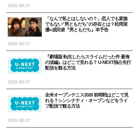
2026.08.07
「なんで私とはしないの？」恋人でも家族
でもない“男ともだち”の存在とは？松岡茉
優×成田凌『男ともだち』本予告
2026.08.07
『劇場版 転生したらスライムだった件 蒼海
の涙編』はどこで見れる？ U-NEXT独占先行
配信を観る方法
2026.08.07
全米オープンテニス2026 前哨戦はどこで見
れる？シンシナティ・オープンなどをライ
ブ配信で観る方法
2026.08.07