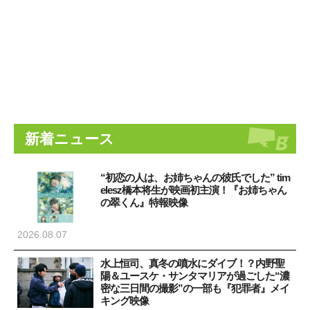
新着ニュース
“初恋の人は、お姉ちゃんの彼氏でした” tim
elesz橋本将生が映画初主演！『お姉ちゃん
の翠くん』特報映像
2026.08.07
水上恒司、真冬の噴水にダイブ！？内野聖
陽＆ユースケ・サンタマリアが過ごした“濃
密な三日間の撮影”の一部も『犯罪者』メイ
キング映像