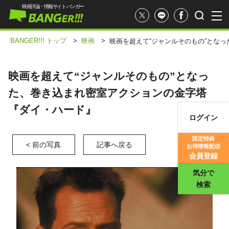
映画評論・情報サイト バンガー
BANGER!!! トップ
>
映画
>
映画を超えて“ジャンルそのもの”とな
映画を超えて“ジャンルそのもの”となっ
た、巻き込まれ密室アクションの金字塔
『ダイ・ハード』
ログイン
映画記事
限定特典
< 前の写真
記事へ戻る
お得情報配信
映画評価
会員登録
気分で
検索