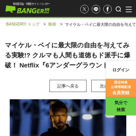
映画評論・情報サイト バンガー
BANGER!!! トップ
>
映画
>
マイケル・ベイに最大限の自由を与えてみる
マイケル・ベイに最大限の自由を与えてみ
る実験!? クルマも人間も道徳もド派手に爆
破！ Netflix『6アンダーグラウンド』
ログイン
映画記事
限定特典
記事へ戻る
次の写真 >
お得情報配信
映画評価
会員登録
気分で
検索