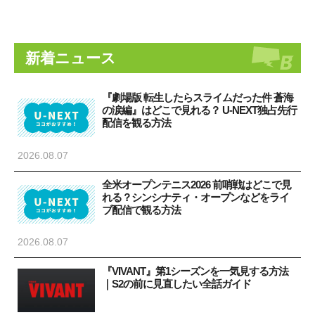
新着ニュース
『劇場版 転生したらスライムだった件 蒼海
の涙編』はどこで見れる？ U-NEXT独占先行
配信を観る方法
2026.08.07
全米オープンテニス2026 前哨戦はどこで見
れる？シンシナティ・オープンなどをライ
ブ配信で観る方法
2026.08.07
『VIVANT』第1シーズンを一気見する方法
｜S2の前に見直したい全話ガイド