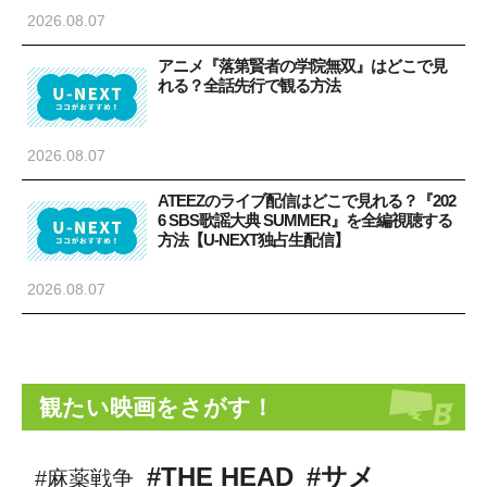
2026.08.07
アニメ『落第賢者の学院無双』はどこで見
れる？全話先行で観る方法
2026.08.07
ATEEZのライブ配信はどこで見れる？『202
6 SBS歌謡大典 SUMMER』を全編視聴する
方法【U-NEXT独占生配信】
2026.08.07
観たい映画をさがす！
#THE HEAD
#サメ
#麻薬戦争