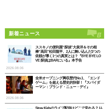
新着ニュース
ススキノの便利屋“探偵”大泉洋＆その相
棒“高田”松田龍平、2人に舞い込んだ2つの
依頼が導く1つの真実とは？『BYE BYE LO
VE 探偵はBARにいる』本予告
2026.08.06
全米オープニング興収歴代No.1、「エンド
ゲーム」を超える歴史的快挙！『スパイダ
ーマン：ブランド・ニュー・デイ』
2026.08.06
Stray Kidsのライブ配信はどこで見れる？ U-