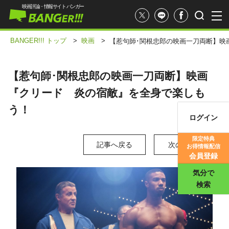
映画評論・情報サイト バンガー
BANGER!!! トップ
>
映画
>
【惹句師･関根忠郎の映画一刀両断】映
【惹句師･関根忠郎の映画一刀両断】映画
『クリード 炎の宿敵』を全身で楽しも
う！
ログイン
映画記事
限定特典
記事へ戻る
次の写真 >
お得情報配信
映画評価
会員登録
気分で
検索