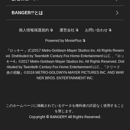
BANGER
!!!
とは
個人情報保護規約
運営会社
お問い合わせ
Powered by MoviePlus
『ロッキー 』(C)2017 Metro-Goldwyn-Mayer Studios Inc. All Rights Reserv
ed. Distributed by Twentieth Century Fox Home Entertainment LLC. , 『ロッ
キー4』©2017 Metro-Goldwyn-Mayer Studios Inc. All Rights Reserved. Dist
ributed by Twentieth Century Fox Home Entertainment LLC. , 『クリード
炎の宿敵』©2018 METRO-GOLDWYN-MAYER PICTURES INC. AND WAR
NER BROS. ENTERTAINMENT INC.
このホームページに掲載されているデータを権利者の許諾なく使用すること
を禁じます。
Copyright © BANGER!!! All Rights Reserved.